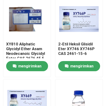
XY810 Aliphatic
2-Etil Heksil Glisidil
Glycidyl Ether Asam
Eter XY746 XY746P
Neodecanoic Glycidyl
CAS 2461-15-6
Ester CAS 2676 45 5
mengirimkan
mengirimkan
Rumah
permintaan
permintaan
Produk
Tentang kami