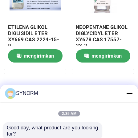
Tur Pabrik
ETILENA GLIKOL
NEOPENTANE GLIKOL
DIGLISIDIL ETER
DIGLYCIDYL ETER
Kontrol kualitas
XY669 CAS 2224-15-
XY678 CAS 17557-
9
23-2
mengirimkan
mengirimkan
Hubungi kami
permintaan
permintaan
Permintaan Penawaran
SYNORM
Alkyl Glycidyl Ether
2:35 AM
Glycidyl Ether Alifatik
Good day, what product are you looking 
for?
Glycol Diglycidyl Ether
Polipropilen
XY633S Aliphatic