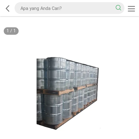
1
/
1