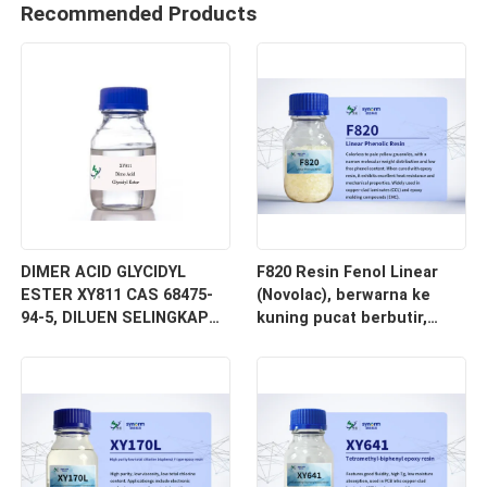
Recommended Products
DIMER ACID GLYCIDYL
F820 Resin Fenol Linear
ESTER XY811 CAS 68475-
(Novolac), berwarna ke
94-5, DILUEN SELINGKAP
kuning pucat berbutir,
DAN EKONOMIS untuk
distribusi berat molekul
PEMBAIKAN VISKOSITAS,
sempit dan kadar fenol
terutama untuk pelapis
bebas dan kotoran ionik
dan perekat
sangat rendah