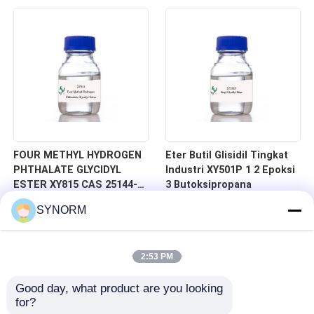
glisidil, Nomor EC 247-979-
Cairan transparan, MULTI
2, Rumus Molekul
EPOXY FUNCTIONAL
C13H24O3, 2,3-
GLYCIDYL ESTER
epoksipropil neodekanoat
FOUR METHYL HYDROGEN
Eter Butil Glisidil Tingkat
PHTHALATE GLYCIDYL
Industri XY501P 1 2 Epoksi
ESTER XY815 CAS 25144-
3 Butoksipropana
03-6, KEKUATAN
SYNORM
TEMPERATUR ULTRA-LAW,
MENingkatkan Kekuatan
Ikatan, Untuk Lapisan,
2:53 PM
Bahan Komposit, Perekat,
Industri Elektronik
Good day, what product are you looking 
for?