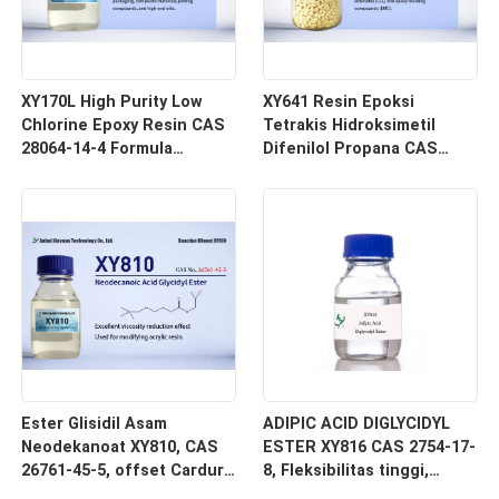
XY170L High Purity Low
XY641 Resin Epoksi
Chlorine Epoxy Resin CAS
Tetrakis Hidroksimetil
28064-14-4 Formula
Difenilol Propana CAS
Molekuler
85954-11-6 4,4'-Bis(2,3-
(C6H6O.C3H5ClO.CH2O) x,
epoksipropoksi)-3,3',5,5'-
Poly Bisphenol F-co-
tetrametilbifenil
epichlorohydrin Glycidyl
End-capped
Ester Glisidil Asam
ADIPIC ACID DIGLYCIDYL
Neodekanoat XY810, CAS
ESTER XY816 CAS 2754-17-
26761-45-5, offset Cardura
8, Fleksibilitas tinggi,
E10P, Karbonat tersier
DILUEN ACTIVITY tinggi,