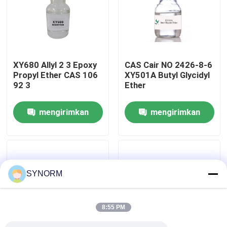
Tur Pabrik
Kontrol kualitas
XY680 Allyl 2 3 Epoxy
CAS Cair NO 2426-8-6
Propyl Ether CAS 106
XY501A Butyl Glycidyl
92 3
Ether
Hubungi kami
mengirimkan
mengirimkan
Permintaan Penawaran
permintaan
permintaan
Alkyl Glycidyl Ether
SYNORM
Glycidyl Ether Alifatik
8:55 PM
Glycol Diglycidyl Ether