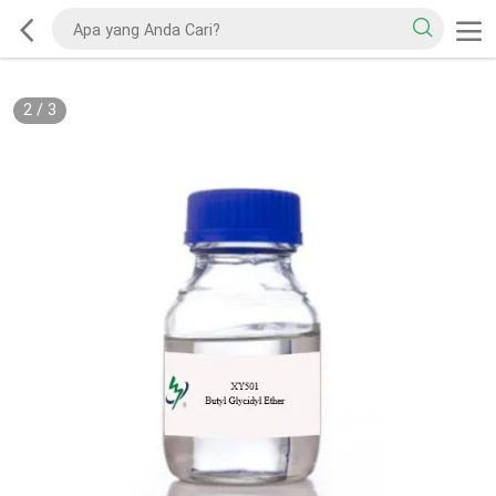
2
/
3