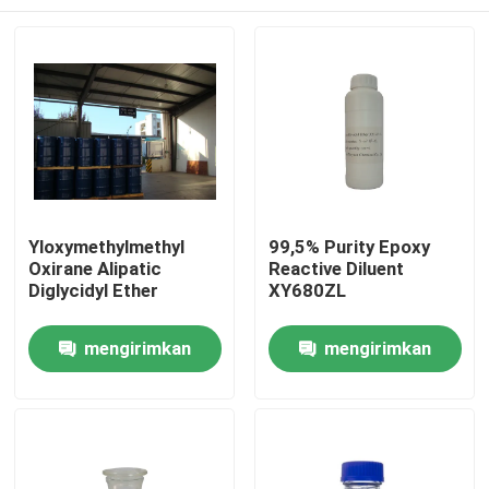
Yloxymethylmethyl
99,5% Purity Epoxy
Oxirane Alipatic
Reactive Diluent
Diglycidyl Ether
XY680ZL
Rumah
mengirimkan
mengirimkan
permintaan
permintaan
Produk
Tentang kami