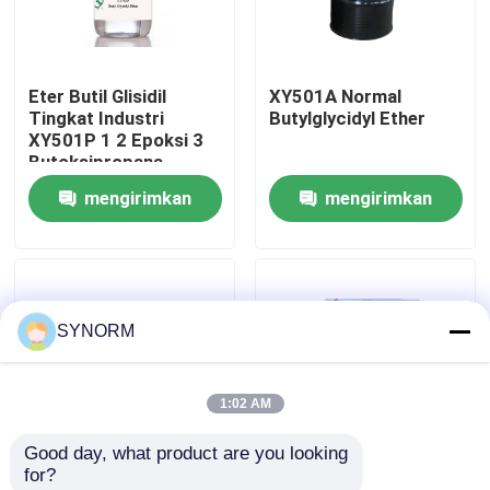
Tur Pabrik
Eter Butil Glisidil
XY501A Normal
Tingkat Industri
Butylglycidyl Ether
Kontrol kualitas
XY501P 1 2 Epoksi 3
Butoksipropana
mengirimkan
mengirimkan
Hubungi kami
permintaan
permintaan
Permintaan Penawaran
SYNORM
Alkyl Glycidyl Ether
1:02 AM
Glycidyl Ether Alifatik
Good day, what product are you looking 
for?
Glycol Diglycidyl Ether
XY501B-1 Butil
CAS 2426 8 6 XY501P