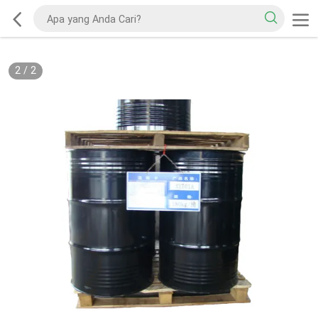
2
/
2