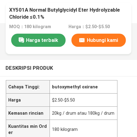
XY501A Normal Butylglycidyl Eter Hydrolyzable
Chloride ≤0.1%
MOQ：180 kilogram
Harga：$2.50-$5.50
Harga terbaik
Hubungi kami
DESKRIPSI PRODUK
Cahaya Tinggi:
butoxymethyl oxirane
Harga
$2.50-$5.50
Kemasan rincian
20kg / drum atau 180kg / drum
Kuantitas min Ord
180 kilogram
er