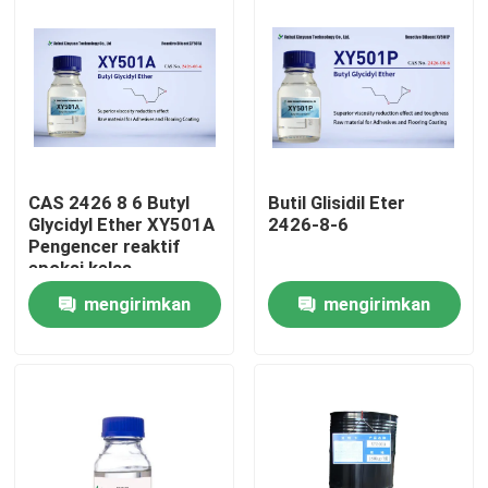
CAS 2426 8 6 Butyl
Butil Glisidil Eter
Glycidyl Ether XY501A
2426-8-6
Pengencer reaktif
epoksi kelas
elektronik kelas
mengirimkan
mengirimkan
elektronik
Rumah
permintaan
permintaan
Produk
Tentang kami